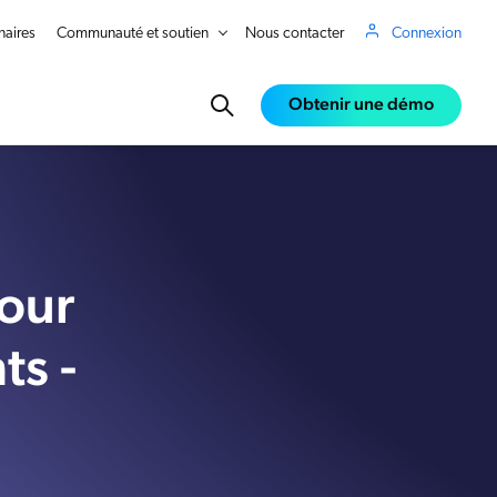
naires
Communauté et soutien
Nous contacter
Connexion
Obtenir une démo
pour
ts -
in Real Time