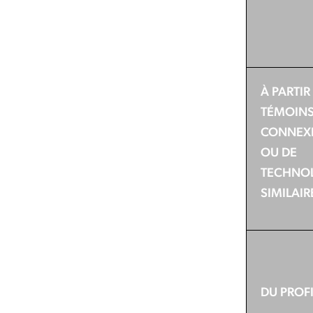
À PARTIR
TÉMOINS
CONNEX
OU DE
TECHNO
SIMILAIR
DU PROF