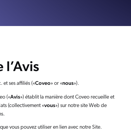
 Search Meets AI-Era Expectations
ions
 l’Avis
Coveo
nous
t ses affiliés («
» or «
»).
Avis
eo («
») établit la manière dont Coveo recueille et
vous
ats (collectivement «
») sur notre site Web de
ns.
 que vous pouvez utiliser en lien avec notre Site.