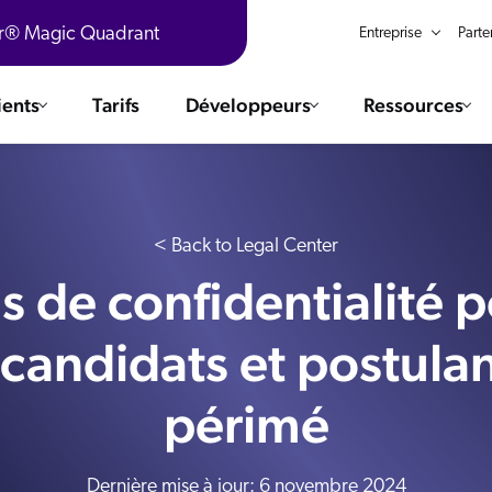
er® Magic Quadrant
Entreprise
Parte
ients
Tarifs
Développeurs
Ressources
aires
 solutions
Integrations
ChatGPT
COMMERCE
< Back to Legal Center
Agentforce
s de confidentialité 
ERVICE CLIENT
Salesforce
Livres numériques
SAP
 candidats et postulan
The AI Guide For Search & Product Discovery
ITES INTERNET
Shopify
ILIEU DE TRAVAIL
périmé
AWS
Vidéos R360
Sitecore
ated
The Future of Enterprise Commerce — Context-Connected 
Optimizely
ouveautés
Dernière mise à jour: 6 novembre 2024