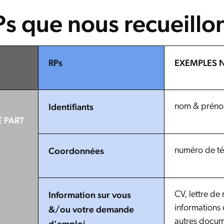
Ps que nous recueillo
RPs
EXEMPLES 
Identifiants
nom & prén
E PART
Coordonnées
numéro de té
Information sur vous
CV, lettre de
informations 
&/ou votre demande
autres docume
d'emploi