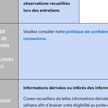
observations recueillies
lors des entretiens
 DE
politique de confident
Veuillez consulter notre
 DE
connexions
.
IONS
LOGIES
ES
Informations dérivées ou inférés des infor
Coveo recueillera de telles informations dérivées
ILAGE
utilisera afin d’évaluer votre éligibilité au p