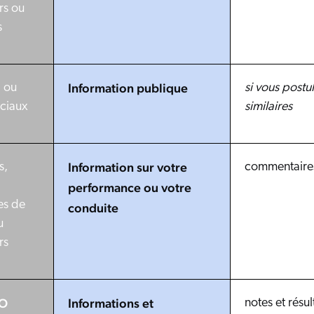
rs ou
s
Information publique
 ou
si vous postu
ciaux
similaires
Information sur votre
s,
commentaires 
performance ou votre
es de
conduite
u
rs
EO
Informations et
notes et résul