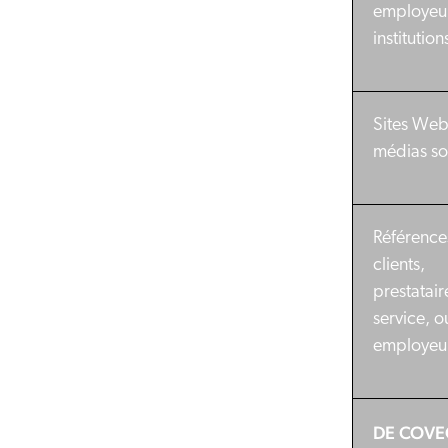
employeu
institution
Sites Web
médias so
Référence
clients,
prestatair
service, o
employeu
DE COV