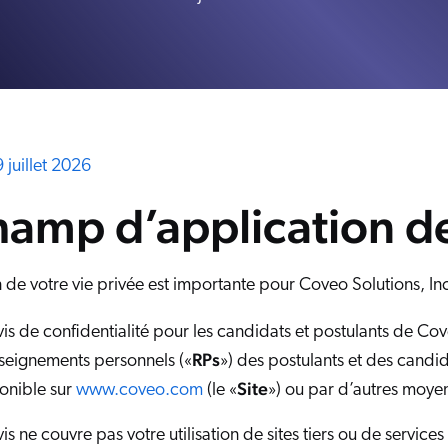
Adobe
arifs
Rapport
The Website Search Readiness Crisis: When “Good Enough”
ServiceNow
Zendesk
Voir toutes les intégrat
9 juillet 2026
hamp d’application de
 de votre vie privée est importante pour Coveo Solutions, Inc. e
is de confidentialité pour les candidats et postulants de Cov
RPs
enseignements personnels («
») des postulants et des candid
Site
ponible sur
www.coveo.com
(le «
») ou par d’autres moye
is ne couvre pas votre utilisation de sites tiers ou de services