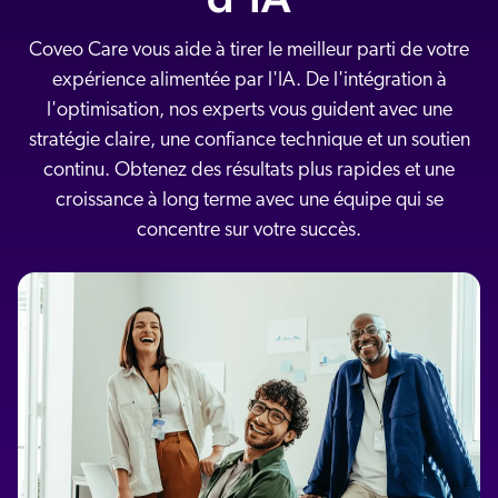
s solutions
Carrières
vres numériques et livres blancs
otre communauté
Coveo Care vous aide à tirer le meilleur parti de votre
sai gratuit
COMMERCE
expérience alimentée par l'IA. De l'intégration à
prendre
rtenaires
l'optimisation, nos experts vous guident avec une
ocumentation
SERVICE CLIENT
ick Links
stratégie claire, une confiance technique et un soutien
s partenaires
continu. Obtenez des résultats plus rapides et une
dexation unifiée
Code Sandbox
SITES INTERNET
ènements et webinaires
glage de la pertinence
croissance à long terme avec une équipe qui se
ommunauté des partenaires
ur demande
concentre sur votre succès.
MILIEU DE TRAVAIL
lated
venir
uveautés
ouveautés
rifs
elevance 360
tegrations
ChatGPT
Agentforce