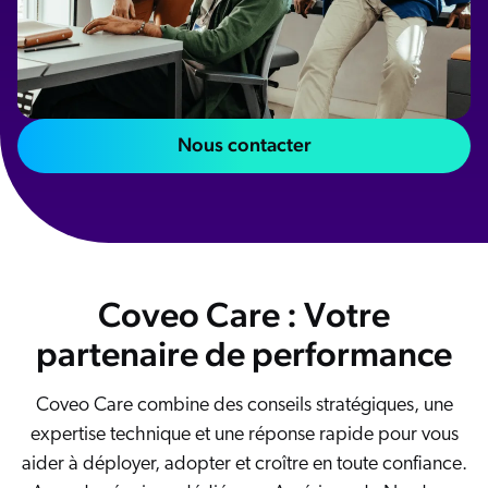
Salesforce
SAP
Shopify
AWS
Nous contacter
Sitecore
Optimizely
Adobe
ServiceNow
Zendesk
Coveo Care : Votre
ir toutes les intégrations
partenaire de performance
Coveo Care combine des conseils stratégiques, une
expertise technique et une réponse rapide pour vous
aider à déployer, adopter et croître en toute confiance.