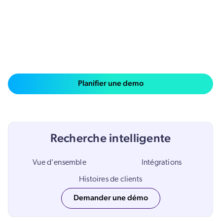
Salesforce
SAP
Shopify
AWS
Sitecore
Planifier une demo
Optimizely
Adobe
ServiceNow
Recherche intelligente
Zendesk
ir toutes les intégrations
Vue d'ensemble
Intégrations
Histoires de clients
Demander une démo