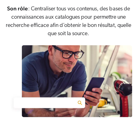
s solutions
Carrières
vres numériques et livres blancs
Son rôle
: Centraliser tous vos contenus, des bases de
otre communauté
sai gratuit
connaissances aux catalogues pour permettre une
COMMERCE
prendre
recherche efficace afin d’obtenir le bon résultat, quelle
rtenaires
ocumentation
SERVICE CLIENT
que soit la source.
ick Links
s partenaires
dexation unifiée
Code Sandbox
SITES INTERNET
ènements et webinaires
glage de la pertinence
ommunauté des partenaires
ur demande
MILIEU DE TRAVAIL
lated
venir
uveautés
ouveautés
rifs
elevance 360
tegrations
ChatGPT
Agentforce