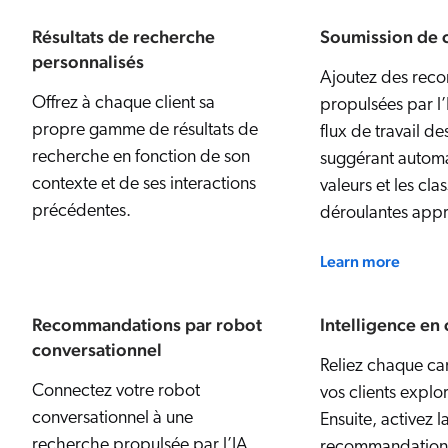
Résultats de recherche
Soumission de c
personnalisés
Ajoutez des rec
Offrez à chaque client sa
propulsées par l’I
propre gamme de résultats de
flux de travail de
recherche en fonction de son
suggérant automa
contexte et de ses interactions
valeurs et les clas
précédentes.
déroulantes appr
Learn more
Recommandations par robot
Intelligence en
conversationnel
Reliez chaque can
Connectez votre robot
vos clients explo
conversationnel à une
Ensuite, activez l
recherche propulsée par l’IA
recommandations