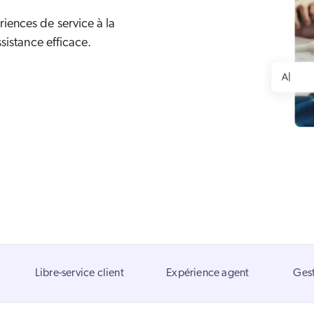
Adobe
arifs
Rapport
iences de service à la
The Website Search Readiness Crisis: When “Good Enough”
ServiceNow
ssistance efficace.
Zendesk
Voir toutes les intégrat
Libre-service client
Expérience agent
Gest