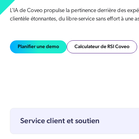
ressources
Communauté des partenaires
T
Carrières
L’IA de Coveo propulse la pertinence derrière des expér
clientèle étonnantes, du libre-service sans effort à une a
Planifier une demo
Calculateur de RSI Coveo
Service client et soutien