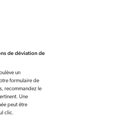
s de déviation de
soulève un
tre formulaire de
as, recommandez le
ertinent. Une
née peut être
l clic.