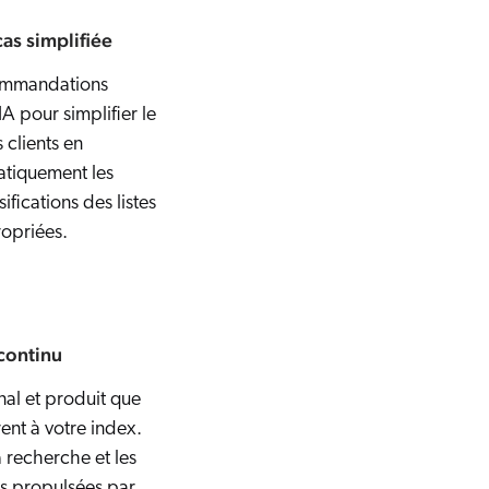
as simplifiée
ommandations
A pour simplifier le
s clients en
tiquement les
sifications des listes
opriées.
 continu
al et produit que
rent à votre index.
a recherche et les
 propulsées par