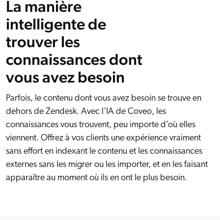
La manière
s solutions
Carrières
vres numériques et livres blancs
otre communauté
intelligente de
sai gratuit
COMMERCE
prendre
trouver les
rtenaires
ocumentation
SERVICE CLIENT
connaissances dont
ick Links
s partenaires
vous avez besoin
dexation unifiée
Code Sandbox
SITES INTERNET
ènements et webinaires
glage de la pertinence
ommunauté des partenaires
ur demande
Parfois, le contenu dont vous avez besoin se trouve en
MILIEU DE TRAVAIL
dehors de Zendesk. Avec l’IA de Coveo, les
lated
connaissances vous trouvent, peu importe d’où elles
venir
viennent. Offrez à vos clients une expérience vraiment
uveautés
sans effort en indexant le contenu et les connaissances
ouveautés
rifs
externes sans les migrer ou les importer, et en les faisant
apparaître au moment où ils en ont le plus besoin.
elevance 360
tegrations
ChatGPT
Agentforce