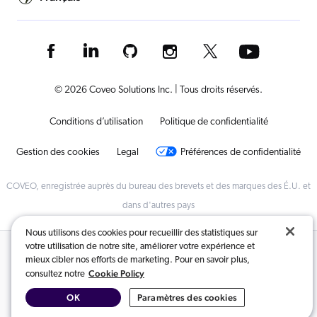
© 2026 Coveo Solutions Inc. | Tous droits réservés.
Conditions d’utilisation
Politique de confidentialité
Gestion des cookies
Legal
Préférences de confidentialité
COVEO, enregistrée auprès du bureau des brevets et des marques des É.U. et
dans d'autres pays
Nous utilisons des cookies pour recueillir des statistiques sur
votre utilisation de notre site, améliorer votre expérience et
Contenus connexes :
mieux cibler nos efforts de marketing. Pour en savoir plus,
Cookie Policy
consultez notre
Assistance aux centres d’appels et aux agents
,
Logiciel KCS
,
OK
Paramètres des cookies
AI Search, Retrieval and Generative Answering (recherche, récupération