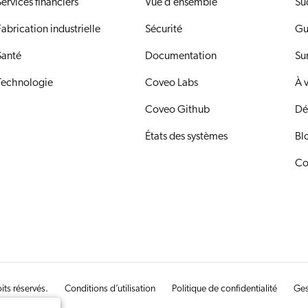
ervices financiers
Vue d’ensemble
Su
abrication industrielle
Sécurité
Gu
Santé
Documentation
Su
Technologie
Coveo Labs
À 
Coveo Github
Dé
États des systèmes
Bl
Co
its réservés.
Conditions d’utilisation
Politique de confidentialité
Ges