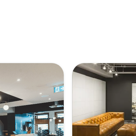
Adobe
arifs
Rapport
The Website Search Readiness Crisis: When “Good Enough”
ServiceNow
Zendesk
Voir toutes les intégrat