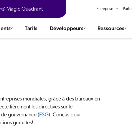
er® Magic Quadrant
Entreprise
Parte
ients
Tarifs
Développeurs
Ressources
aires
 solutions
Integrations
ChatGPT
COMMERCE
Agentforce
ERVICE CLIENT
Salesforce
Livres numériques
SAP
The AI Guide For Search & Product Discovery
ITES INTERNET
’entreprises mondiales, grâce à des bureaux en
Shopify
e fièrement les directives sur le
ILIEU DE TRAVAIL
AWS
Vidéos R360
t de gouvernance (
ESG
). Conçus pour
Sitecore
ated
The Future of Enterprise Commerce — Context-Connected 
lations gratuites!
Optimizely
ouveautés