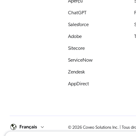
Aperçu
S
ChatGPT
F
Salesforce
Adobe
Sitecore
ServiceNow
Zendesk
AppDirect
English
Français
© 2026 Coveo Solutions Inc. | Tous dro