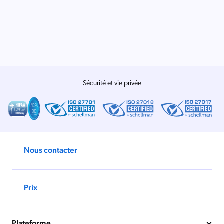
Salesforce
SAP
Shopify
AWS
Sitecore
Sécurité et vie privée
Optimizely
Adobe
ServiceNow
Zendesk
Nous contacter
ir toutes les intégrations
Prix
Plateforme