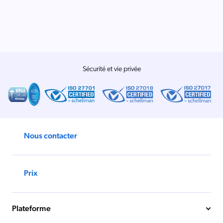
Salesforce
SAP
Shopify
AWS
Sécurité et vie privée
Sitecore
Optimizely
Adobe
ServiceNow
Nous contacter
Zendesk
ir toutes les intégrations
Prix
Plateforme