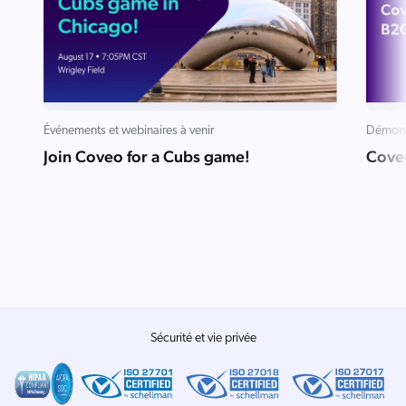
Salesforce
SAP
Shopify
AWS
Événements et webinaires à venir
Démons
Sitecore
Join Coveo for a Cubs game!
Cove
Optimizely
Adobe
ServiceNow
Zendesk
ir toutes les intégrations
Sécurité et vie privée