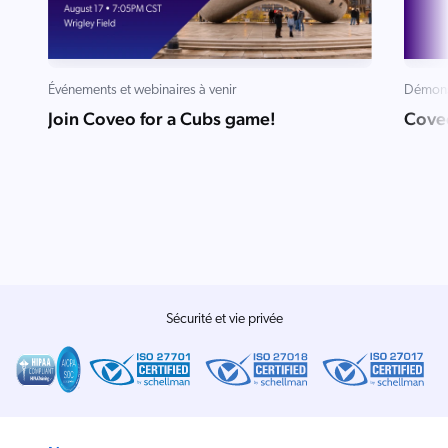
Salesforce
SAP
Shopify
Événements et webinaires à venir
Démons
Join Coveo for a Cubs game!
Cove
AWS
Sitecore
Optimizely
Adobe
ServiceNow
Zendesk
ir toutes les intégrations
Sécurité et vie privée