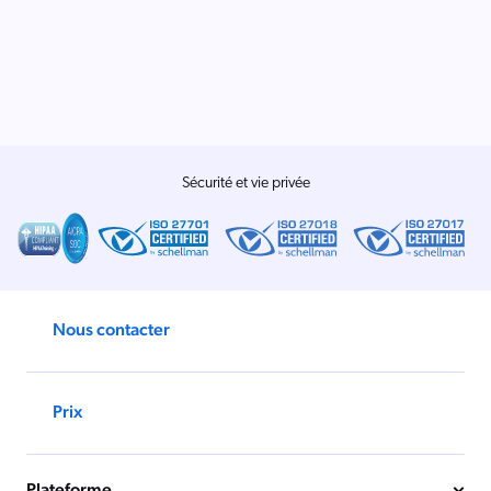
Salesforce
SAP
Shopify
AWS
Sitecore
Sécurité et vie privée
Optimizely
Adobe
ServiceNow
Zendesk
Nous contacter
ir toutes les intégrations
Prix
Plateforme