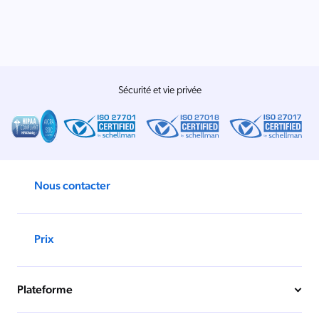
Salesforce
SAP
Shopify
AWS
Sécurité et vie privée
Sitecore
Optimizely
Adobe
ServiceNow
Nous contacter
Zendesk
ir toutes les intégrations
Prix
Plateforme