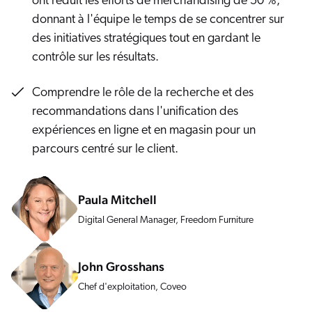
ont réduit les efforts de merchandising de 50 %,
Salesforce
donnant à l'équipe le temps de se concentrer sur
SAP
des initiatives stratégiques tout en gardant le
contrôle sur les résultats.
Shopify
AWS
Comprendre le rôle de la recherche et des
Sitecore
recommandations dans l'unification des
Optimizely
expériences en ligne et en magasin pour un
parcours centré sur le client.
Adobe
ServiceNow
Zendesk
Paula Mitchell
ir toutes les intégrations
Digital General Manager, Freedom Furniture
John Grosshans
Chef d'exploitation, Coveo