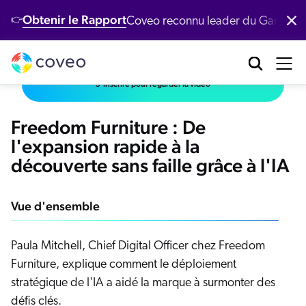
Obtenir le Rapport
Coveo reconnu leader du Gartner
👉
Produits
Industries
Clients
Développeurs
Ressources
S'inscrire pour regarder la vidéo
brication industrielle
tre Plateforme
entre de ressources
éveloppeurs
Nos clients
Coveo AI‑Relevance Platform
Freedom Furniture : De
nte au détail
émos
l'expansion rapide à la
ocumentation
Nouveau
cherche conversationnelle
Nos clients récompensés
découverte sans faille grâce à l'IA
equêtes populaires
 agentique
rvices financiers
ntent
erveur MCP
ponses génératives
Demo
Programme de réussite client
logue
Vue d'ensemble
I de récupération passages
nté
Modèles d'IA
itHub
pport client
IA Générative
cherche intelligente
ccès clients
Paula Mitchell, Chief Digital Officer chez Freedom
chnologie
Quoi de neuf ?
ecommandations
rvices succès client
oveo Labs
Furniture, explique comment le déploiement
Études de cas
rsonnalisation de contenu
apports
stratégique de l'IA a aidé la marque à surmonter des
Étude de cas Xero
rvices professionnels
ommunauté Coveo Connect
défis clés.