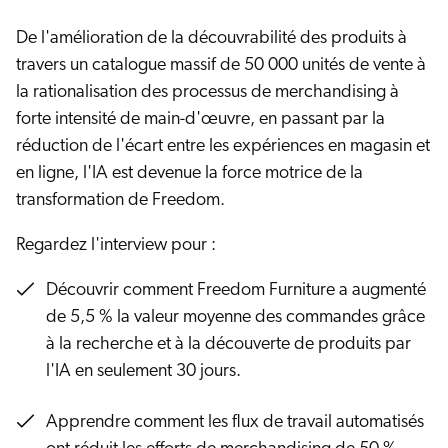
s solutions
Carrières
vres numériques et livres blancs
De l'amélioration de la découvrabilité des produits à
otre communauté
sai gratuit
COMMERCE
travers un catalogue massif de 50 000 unités de vente à
prendre
la rationalisation des processus de merchandising à
rtenaires
ocumentation
SERVICE CLIENT
forte intensité de main-d'œuvre, en passant par la
ick Links
s partenaires
réduction de l'écart entre les expériences en magasin et
dexation unifiée
Code Sandbox
SITES INTERNET
ènements et webinaires
en ligne, l'IA est devenue la force motrice de la
glage de la pertinence
ommunauté des partenaires
ur demande
transformation de Freedom.
MILIEU DE TRAVAIL
Regardez l'interview pour :
lated
venir
uveautés
Découvrir comment Freedom Furniture a augmenté
ouveautés
rifs
de 5,5 % la valeur moyenne des commandes grâce
à la recherche et à la découverte de produits par
elevance 360
tegrations
l'IA en seulement 30 jours.
ChatGPT
Apprendre comment les flux de travail automatisés
Agentforce