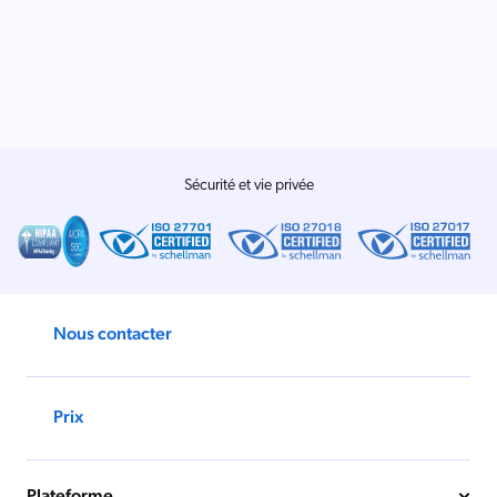
Salesforce
SAP
Shopify
AWS
Sitecore
Sécurité et vie privée
Optimizely
Adobe
ServiceNow
Zendesk
Nous contacter
ir toutes les intégrations
Prix
Plateforme