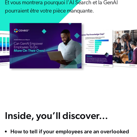
Et vous montrera pourquoi l'AI Search et la GenAI
Salesforce
pourraient être votre pièce manquante.
SAP
Shopify
AWS
Sitecore
Optimizely
Adobe
ServiceNow
Zendesk
ir toutes les intégrations
Inside, you’ll discover…
How to tell if your employees are an overlooked