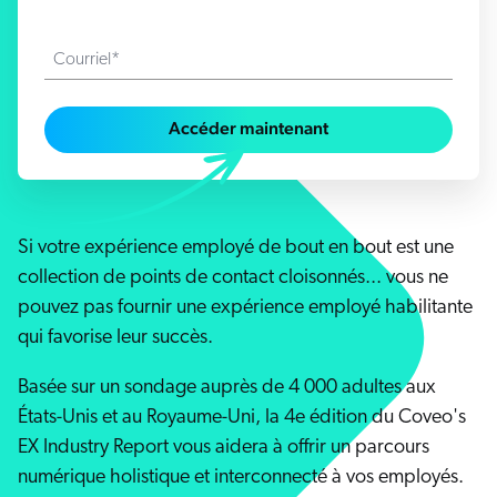
s solutions
Carrières
vres numériques et livres blancs
otre communauté
sai gratuit
Courriel*
COMMERCE
prendre
rtenaires
ocumentation
SERVICE CLIENT
Accéder maintenant
ick Links
s partenaires
dexation unifiée
Code Sandbox
SITES INTERNET
ènements et webinaires
glage de la pertinence
ommunauté des partenaires
ur demande
MILIEU DE TRAVAIL
Si votre expérience employé de bout en bout est une
lated
collection de points de contact cloisonnés... vous ne
venir
pouvez pas fournir une expérience employé habilitante
uveautés
qui favorise leur succès.
ouveautés
rifs
Basée sur un sondage auprès de 4 000 adultes aux
elevance 360
tegrations
États-Unis et au Royaume-Uni, la 4e édition du Coveo's
EX Industry Report vous aidera à offrir un parcours
ChatGPT
numérique holistique et interconnecté à vos employés.
Agentforce