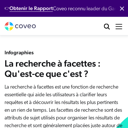
Obtenir le Rapport
Coveo reconnu leader du Gartner
👉
Produits
Industries
Clients
Développeurs
Ressources
brication industrielle
tre Plateforme
entre de ressources
éveloppeurs
Nos clients
Coveo AI‑Relevance Platform
Infographies
nte au détail
émos
La recherche à facettes :
ocumentation
Nouveau
cherche conversationnelle
Nos clients récompensés
equêtes populaires
 agentique
Qu'est-ce que c'est ?
rvices financiers
ntent
erveur MCP
ponses génératives
Demo
Programme de réussite client
logue
La recherche à facettes est une fonction de recherche
I de récupération passages
nté
Modèles d'IA
itHub
essentielle qui aide les utilisateurs à clarifier leurs
pport client
IA Générative
cherche intelligente
ccès clients
requêtes et à découvrir les résultats les plus pertinents
chnologie
Quoi de neuf ?
ecommandations
rvices succès client
oveo Labs
en un rien de temps. Les facettes de recherche sont des
Études de cas
rsonnalisation de contenu
apports
attributs de sujet utilisés pour organiser les résultats de
Étude de cas Xero
rvices professionnels
recherche et sont généralement placées juste autour de
ommunauté Coveo Connect