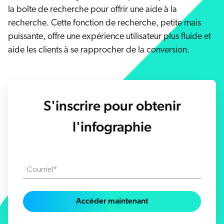
s solutions
Carrières
vres numériques et livres blancs
la boîte de recherche pour offrir une aide à la
otre communauté
recherche. Cette fonction de recherche, petite mais
sai gratuit
COMMERCE
prendre
puissante, offre une expérience utilisateur plus fluide et
rtenaires
aide les clients à se rapprocher de la conversion.
ocumentation
SERVICE CLIENT
ick Links
s partenaires
dexation unifiée
Code Sandbox
SITES INTERNET
ènements et webinaires
glage de la pertinence
ommunauté des partenaires
ur demande
S'inscrire pour obtenir
MILIEU DE TRAVAIL
lated
l'infographie
venir
uveautés
ouveautés
rifs
Courriel*
elevance 360
tegrations
Accéder maintenant
ChatGPT
Agentforce