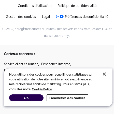
Conditions d’utilisation
Politique de confidentialité
Gestion des cookies
Legal
Préférences de confidentialité
COVEO, enregistrée auprès du bureau des brevets et des marques des É.U. et
dans d'autres pays
Contenus connexes :
Service client et soutien
,
Expérience intégrée
,
Coveo AI Search et Generative Experiences pour SAP
Nous utilisons des cookies pour recueillir des statistiques sur
votre utilisation de notre site, améliorer votre expérience et
mieux cibler nos efforts de marketing. Pour en savoir plus,
Contenus connexes :
Cookie Policy
consultez notre
OK
Paramètres des cookies
Service client et soutien
,
Expérience intégrée
,
Coveo AI Search et Generative Experiences pour SAP