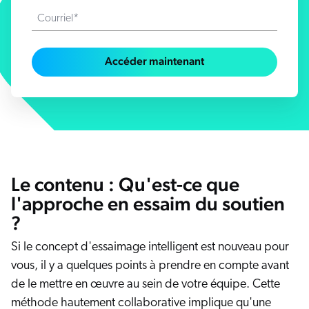
Salesforce
Courriel*
SAP
Shopify
Accéder maintenant
AWS
Sitecore
Optimizely
Adobe
ServiceNow
Le contenu : Qu'est-ce que
Zendesk
l'approche en essaim du soutien
ir toutes les intégrations
?
Si le concept d'essaimage intelligent est nouveau pour
vous, il y a quelques points à prendre en compte avant
de le mettre en œuvre au sein de votre équipe. Cette
méthode hautement collaborative implique qu'une