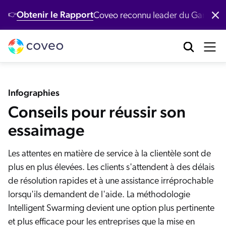
Obtenir le Rapport
Coveo reconnu leader du Gartner
👉
Produits
Industries
Clients
Développeurs
Ressources
brication industrielle
tre Plateforme
entre de ressources
éveloppeurs
Nos clients
Coveo AI‑Relevance Platform
Infographies
nte au détail
émos
Conseils pour réussir son
ocumentation
Nouveau
cherche conversationnelle
Nos clients récompensés
equêtes populaires
 agentique
essaimage
rvices financiers
ntent
erveur MCP
ponses génératives
Demo
Programme de réussite client
logue
Les attentes en matière de service à la clientèle sont de
I de récupération passages
nté
Modèles d'IA
itHub
plus en plus élevées. Les clients s'attendent à des délais
pport client
IA Générative
cherche intelligente
ccès clients
de résolution rapides et à une assistance irréprochable
chnologie
Quoi de neuf ?
ecommandations
rvices succès client
oveo Labs
lorsqu'ils demandent de l'aide. La méthodologie
Études de cas
rsonnalisation de contenu
apports
Intelligent Swarming devient une option plus pertinente
Étude de cas Xero
rvices professionnels
et plus efficace pour les entreprises que la mise en
ommunauté Coveo Connect