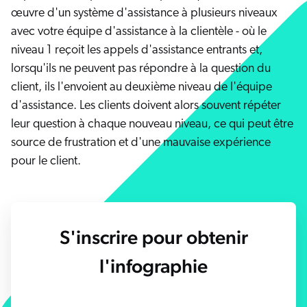
s solutions
Carrières
vres numériques et livres blancs
œuvre d'un système d'assistance à plusieurs niveaux
otre communauté
avec votre équipe d'assistance à la clientèle - où le
sai gratuit
COMMERCE
prendre
niveau 1 reçoit les appels d'assistance entrants et,
rtenaires
lorsqu'ils ne peuvent pas répondre à la question du
ocumentation
SERVICE CLIENT
ick Links
client, ils l'envoient au deuxième niveau de l'équipe
s partenaires
d'assistance. Les clients doivent alors souvent répéter
dexation unifiée
Code Sandbox
SITES INTERNET
ènements et webinaires
glage de la pertinence
leur question à chaque nouveau niveau, ce qui peut être
ommunauté des partenaires
ur demande
source de frustration et d'une mauvaise expérience
MILIEU DE TRAVAIL
pour le client.
lated
venir
uveautés
ouveautés
rifs
S'inscrire pour obtenir
elevance 360
tegrations
l'infographie
ChatGPT
Agentforce