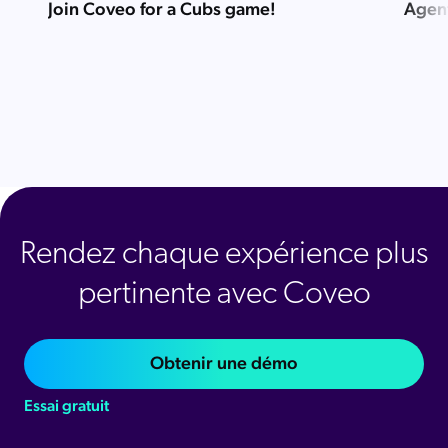
Join Coveo for a Cubs game!
Agent
Rendez chaque expérience plus
pertinente avec Coveo
Obtenir une démo
Essai gratuit