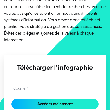
nuisent à vos employés, à vos clients et à votre
s solutions
Carrières
vres numériques et livres blancs
entreprise. Lorsqu'ils effectuent des recherches, vous ne
otre communauté
sai gratuit
voulez pas qu'elles soient enfermées dans différents
COMMERCE
prendre
systèmes d'information. Vous devez donc réfléchir et
rtenaires
ocumentation
SERVICE CLIENT
planifier votre stratégie de gestion des connaissances.
ick Links
s partenaires
Évitez ces pièges et ajoutez de la valeur à chaque
dexation unifiée
Code Sandbox
SITES INTERNET
interaction.
ènements et webinaires
glage de la pertinence
ommunauté des partenaires
ur demande
MILIEU DE TRAVAIL
lated
venir
Télécharger l'infographie
uveautés
ouveautés
rifs
Courriel*
elevance 360
tegrations
ChatGPT
Accéder maintenant
Agentforce