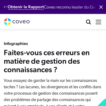
Obtenir le Rapport
Coveo reconnu leader du Gartner
👉
Produits
Industries
Clients
Développeurs
Ressources
brication industrielle
tre Plateforme
entre de ressources
éveloppeurs
Nos clients
Coveo AI‑Relevance Platform
Infographies
nte au détail
émos
Faites-vous ces erreurs en
ocumentation
Nouveau
cherche conversationnelle
Nos clients récompensés
equêtes populaires
 agentique
matière de gestion des
rvices financiers
ntent
erveur MCP
ponses génératives
Demo
Programme de réussite client
connaissances ?
logue
I de récupération passages
nté
Modèles d'IA
itHub
pport client
IA Générative
cherche intelligente
Vous essayez de garder la main sur les connaissances
ccès clients
chnologie
tacites ? Les lacunes, les divergences et les conflits dans
Quoi de neuf ?
ecommandations
rvices succès client
oveo Labs
votre processus de gestion des connaissances posent
Études de cas
rsonnalisation de contenu
apports
des problèmes de partage des connaissances qui
Étude de cas Xero
rvices professionnels
ommunauté Coveo Connect