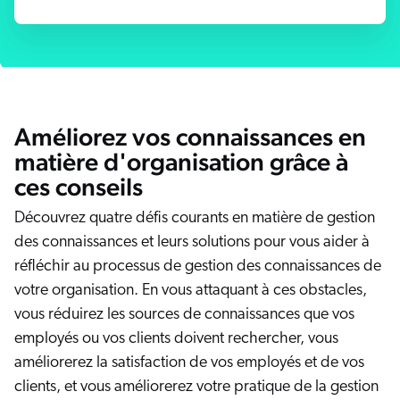
Salesforce
SAP
Shopify
AWS
Améliorez vos connaissances en
Sitecore
matière d'organisation grâce à
Optimizely
ces conseils
Adobe
Découvrez quatre défis courants en matière de gestion
ServiceNow
des connaissances et leurs solutions pour vous aider à
Zendesk
réfléchir au processus de gestion des connaissances de
ir toutes les intégrations
votre organisation. En vous attaquant à ces obstacles,
vous réduirez les sources de connaissances que vos
employés ou vos clients doivent rechercher, vous
améliorerez la satisfaction de vos employés et de vos
clients, et vous améliorerez votre pratique de la gestion