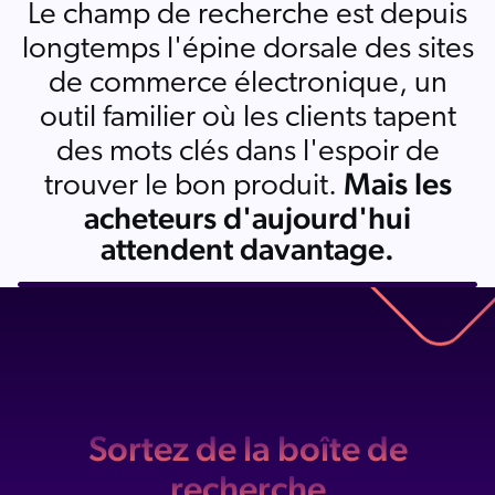
Le champ de recherche est depuis
Salesforce
longtemps l'épine dorsale des sites
SAP
de commerce électronique, un
Shopify
outil familier où les clients tapent
AWS
des mots clés dans l'espoir de
Sitecore
Mais les
trouver le bon produit.
Optimizely
acheteurs d'aujourd'hui
Adobe
attendent davantage.
Télécharger
ServiceNow
version
le PDF ici
partageable
Zendesk
ir toutes les intégrations
Sortez de la boîte de
recherche