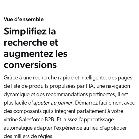
Salesforce
SAP
Vue d’ensemble
Shopify
Simplifiez la
AWS
recherche et
Sitecore
augmentez les
Optimizely
conversions
Adobe
ServiceNow
Grâce à une recherche rapide et intelligente, des pages
de liste de produits propulsées par l’IA, une navigation
Zendesk
dynamique et des recommandations pertinentes, il est
ir toutes les intégrations
plus facile d’
ajouter au panier
. Démarrez facilement avec
des composants qui s’intègrent parfaitement à votre
vitrine Salesforce B2B. Et laissez l’apprentissage
automatique adapter l’expérience au lieu d’appliquer
des milliers de règles.