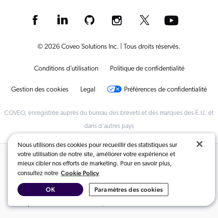
© 2026 Coveo Solutions Inc. | Tous droits réservés.
Conditions d’utilisation
Politique de confidentialité
Gestion des cookies
Legal
Préférences de confidentialité
COVEO, enregistrée auprès du bureau des brevets et des marques des É.U. et
dans d'autres pays
Nous utilisons des cookies pour recueillir des statistiques sur
votre utilisation de notre site, améliorer votre expérience et
Contenus connexes :
mieux cibler nos efforts de marketing. Pour en savoir plus,
Cookie Policy
consultez notre
Recherche propulsée par IA et expériences génératives pour le
,
OK
Paramètres des cookies
commerce
Coveo pour les services financiers
,
Service