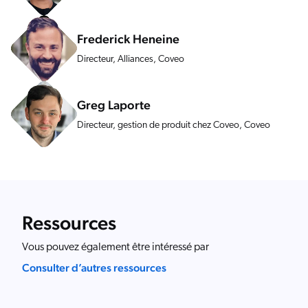
s solutions
Carrières
vres numériques et livres blancs
otre communauté
sai gratuit
Frederick Heneine
COMMERCE
prendre
Directeur, Alliances, Coveo
rtenaires
ocumentation
SERVICE CLIENT
ick Links
s partenaires
Greg Laporte
dexation unifiée
Code Sandbox
SITES INTERNET
ènements et webinaires
glage de la pertinence
Directeur, gestion de produit chez Coveo, Coveo
ommunauté des partenaires
ur demande
MILIEU DE TRAVAIL
lated
venir
uveautés
ouveautés
rifs
Ressources
Vous pouvez également être intéressé par
elevance 360
tegrations
Consulter d’autres ressources
ChatGPT
Agentforce