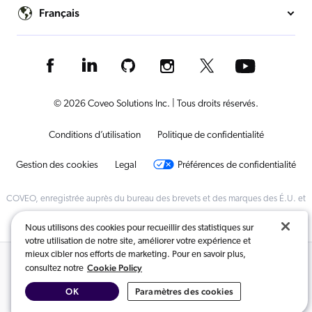
Français
© 2026 Coveo Solutions Inc. | Tous droits réservés.
Conditions d’utilisation
Politique de confidentialité
Gestion des cookies
Legal
Préférences de confidentialité
COVEO, enregistrée auprès du bureau des brevets et des marques des É.U. et
dans d'autres pays
Nous utilisons des cookies pour recueillir des statistiques sur
votre utilisation de notre site, améliorer votre expérience et
mieux cibler nos efforts de marketing. Pour en savoir plus,
Contenus connexes :
Cookie Policy
consultez notre
OK
Paramètres des cookies
Recherche alimentée par l’intelligence artificielle
,
Santé
,
Télécommunications