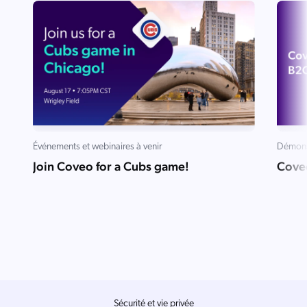
Salesforce
SAP
Shopify
AWS
Sitecore
Optimizely
Adobe
Événements et webinaires à venir
Démons
Join Coveo for a Cubs game!
Cove
ServiceNow
Zendesk
ir toutes les intégrations
Sécurité et vie privée