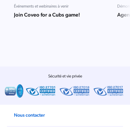
Salesforce
Événements et webinaires à venir
Démons
Join Coveo for a Cubs game!
Agent
SAP
Shopify
AWS
Sitecore
Optimizely
Adobe
ServiceNow
Sécurité et vie privée
Zendesk
ir toutes les intégrations
Nous contacter