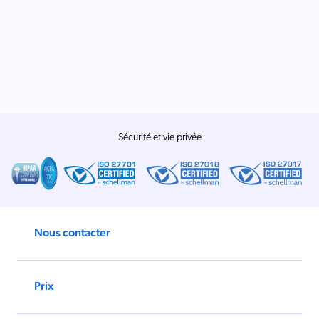
Salesforce
SAP
Shopify
AWS
Sitecore
Optimizely
Sécurité et vie privée
Adobe
ServiceNow
Zendesk
ir toutes les intégrations
Nous contacter
Prix