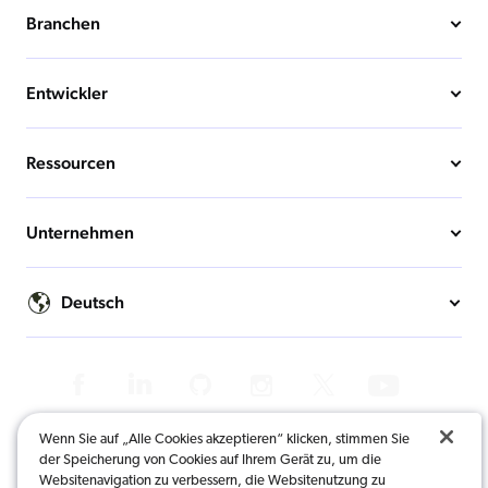
Branchen
Entwickler
Ressourcen
Unternehmen
Deutsch
Wenn Sie auf „Alle Cookies akzeptieren“ klicken, stimmen Sie
© 2025 Coveo Solutions Inc. | Alle Rechte vorbehalten.
der Speicherung von Cookies auf Ihrem Gerät zu, um die
Websitenavigation zu verbessern, die Websitenutzung zu