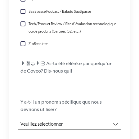
SaaSpasse Podcast / Balado SaaSpasse
Tech/Product Review / Site d'évaluation technologique
ou de produits (Gartner, G2, etc.)
ZipRecruiter
👩🏽‍🤝‍👩🏻 As-tu été référé.e par quelqu'un
de Coveo? Dis-nous qui!
Y a-t-il un pronom spécifique que nous
devrions utiliser?