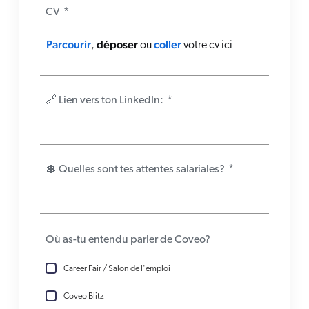
CV
*
Parcourir
déposer
coller
,
ou
votre cv ici
🔗 Lien vers ton LinkedIn:
*
💲 Quelles sont tes attentes salariales?
*
Où as-tu entendu parler de Coveo?
Career Fair / Salon de l'emploi
Coveo Blitz