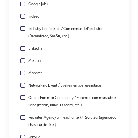
Google Jobs
Indeed
Industry Conference / Conférence de l'industrie
(Dreamforce, SaaStr, etc.)
LinkedIn
Meetup
Monster
Networking Event / Événement de réseautage
Online Forum or Community / Forum ou communauté en
ligne (Reddit, Blind, Discord, etc.)
Recruiter (Agency or Headhunter) / Recruteur (agence ou
chasseur de têtes)
RepVue