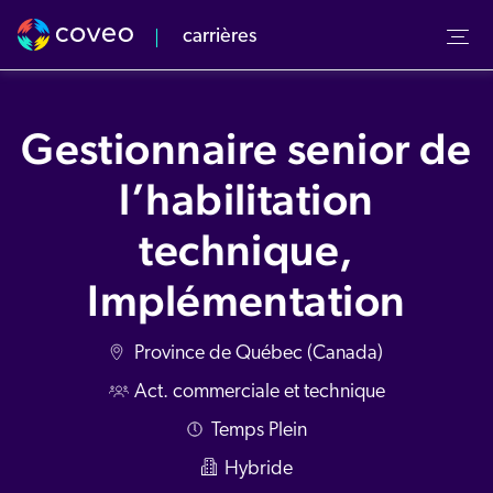
carrières
Notre culture
Notre équipe
Gestionnaire senior de
s valeurs
rvol
l’habilitation
énements à venir
quipe Commerciale
technique,
v Center
Implémentation
Province de Québec (Canada)
Act. commerciale et technique
Temps Plein
Hybride