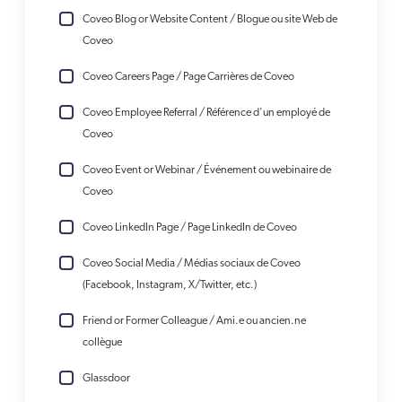
Coveo Blog or Website Content / Blogue ou site Web de
Coveo
Coveo Careers Page / Page Carrières de Coveo
Coveo Employee Referral / Référence d'un employé de
Coveo
Coveo Event or Webinar / Événement ou webinaire de
Coveo
Coveo LinkedIn Page / Page LinkedIn de Coveo
Coveo Social Media / Médias sociaux de Coveo
(Facebook, Instagram, X/Twitter, etc.)
Friend or Former Colleague / Ami.e ou ancien.ne
collègue
Glassdoor