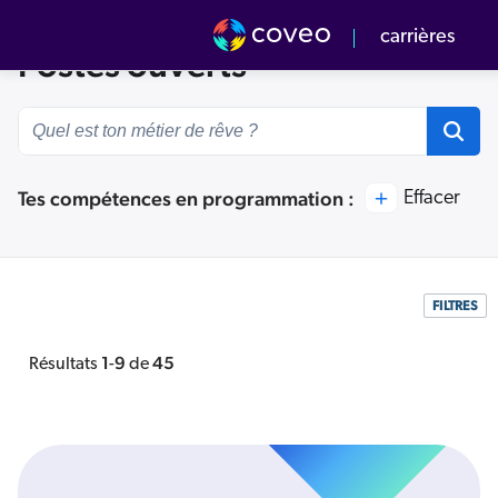
Coveo
carrières
Postes ouverts
Notre culture
Notre équipe
s valeurs
rvol
Tes compétences en programmation :
Effacer
énements à venir
quipe Commerciale
v Center
FILTRES
1
9
45
Résultats
-
de