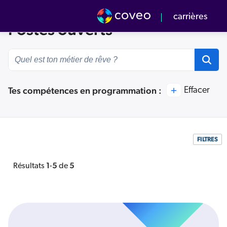
Coveo
carrières
Postes ouverts
Notre culture
Notre équipe
s valeurs
rvol
Tes compétences en programmation :
Effacer
énements à venir
quipe Commerciale
v Center
FILTRES
1
5
5
Résultats
-
de