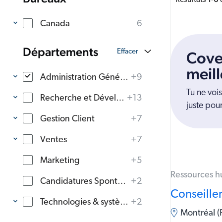
Résultats
-
Canada
6
Départements
Cove
meill
Administration Générale
+9
Tu ne voi
Recherche et Développement
+13
juste pour
Gestion Client
+7
Ventes
+7
Marketing
+5
Ressources 
Candidatures Spontanées
+2
Conseiller
Technologies & systèmes de l'information
+2
Montréal (