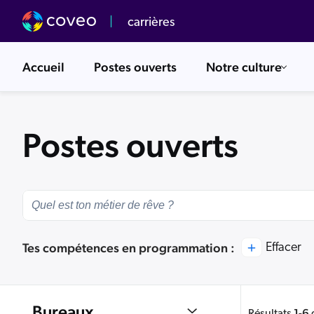
carrières
Accueil
Postes ouverts
Notre culture
Nos valeurs
Survol
Postes ouverts
Événements à venir
Équipe Commerciale
Dev Center
Tes compétences en programmation :
Effacer
Bureaux
1
6