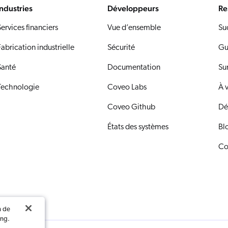
Industries
Développeurs
Re
ervices financiers
Vue d’ensemble
Su
abrication industrielle
Sécurité
Gu
Santé
Documentation
Su
Technologie
Coveo Labs
À 
Coveo Github
Dé
États des systèmes
Bl
Co
n de
ing.