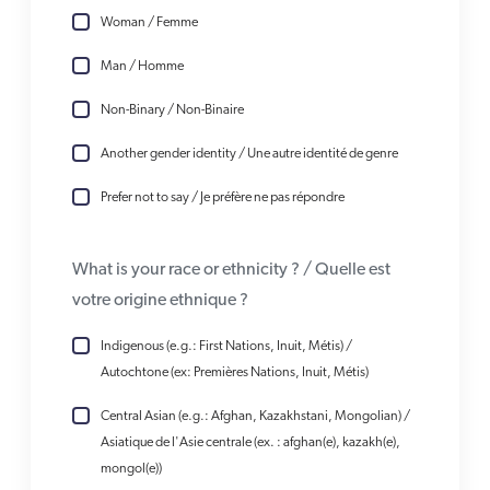
Woman / Femme
Man / Homme
Non-Binary / Non-Binaire
Another gender identity / Une autre identité de genre
Prefer not to say / Je préfère ne pas répondre
What is your race or ethnicity ? / Quelle est
votre origine ethnique ?
Indigenous (e.g.: First Nations, Inuit, Métis) /
Autochtone (ex: Premières Nations, Inuit, Métis)
Central Asian (e.g.: Afghan, Kazakhstani, Mongolian) /
Asiatique de l'Asie centrale (ex. : afghan(e), kazakh(e),
mongol(e))