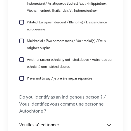
Indonesian) / Asiatique du Sud-Est (ex. : Philippin(ne),
Vietnamien(ne), Thaïlandais(e), Indonésien(ne))
White / European descent / Blanc(he) / Descendance
européenne
Multiracial / Two or more races / Multiracial(e) / Deux
origines ou plus
Another race or ethnicity not listed above / Autre race ou
ethnicité non listée ci-dessus
Prefer not to say / Je préfère ne pas répondre
Do you identify as an Indigenous person ? /
Vous identifiez vous comme une personne
Autochtone ?