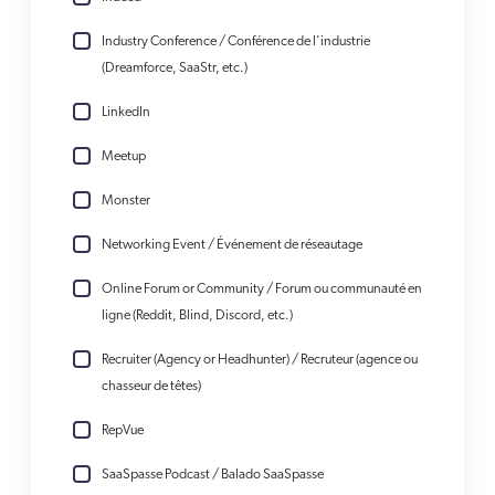
Industry Conference / Conférence de l'industrie
(Dreamforce, SaaStr, etc.)
LinkedIn
Meetup
Monster
Networking Event / Événement de réseautage
Online Forum or Community / Forum ou communauté en
ligne (Reddit, Blind, Discord, etc.)
Recruiter (Agency or Headhunter) / Recruteur (agence ou
chasseur de têtes)
RepVue
SaaSpasse Podcast / Balado SaaSpasse