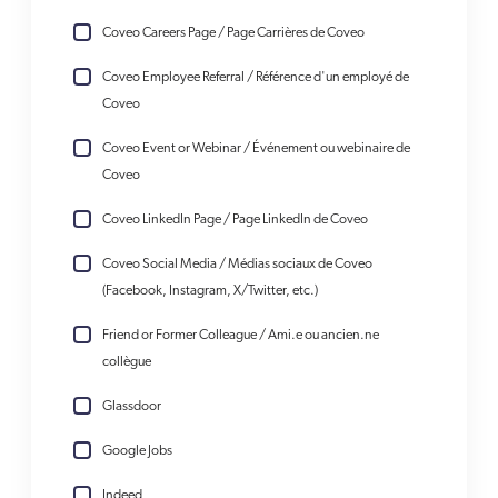
Coveo Careers Page / Page Carrières de Coveo
Coveo Employee Referral / Référence d'un employé de
Coveo
Coveo Event or Webinar / Événement ou webinaire de
Coveo
Coveo LinkedIn Page / Page LinkedIn de Coveo
Coveo Social Media / Médias sociaux de Coveo
(Facebook, Instagram, X/Twitter, etc.)
Friend or Former Colleague / Ami.e ou ancien.ne
collègue
Glassdoor
Google Jobs
Indeed