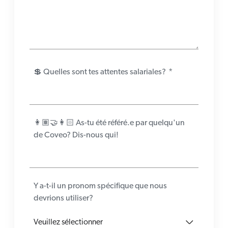
💲 Quelles sont tes attentes salariales?
*
👩🏽‍🤝‍👩🏻 As-tu été référé.e par quelqu'un
de Coveo? Dis-nous qui!
Y a-t-il un pronom spécifique que nous
devrions utiliser?