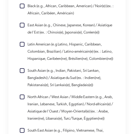
Black (e.g., African, Caribbean, American) / Noir(e) (ex. :
Africain, Caribéen, Américain)
East Asian (e.g., Chinese, Japanese, Korean) / Asiatique
de l'Est (ex. : Chinois(e), Japonais(e), Coréen(e))
Latin American (e.g Latino, Hispanic, Caribbean,
Colombian, Brazilian) / Latino-américain(e) (ex. : Latino,
Hispanique, Caribéen(ne), Brésilien(ne), Colombien(ne))
South Asian (e.g., Indian, Pakistani, Sri Lankan,
Bangladeshi) / Asiatique du Sud (ex. : Indien(ne),
Pakistanais(e), Sri Lankais(e), Bangladais(e))
North African / West Asian / Middle Eastern (e.g., Arab,
Iranian, Lebanese, Turkish, Egyptian) / Nord-africain(e) /
Asiatique de l'Ouest / Moyen-Oriental(e) (ex. : Arabe,
Iranien(ne), Libanais(e), Turc/Turque, Égyptien(ne))
South East Asian (e.g., Filipino, Vietnamese, Thai,