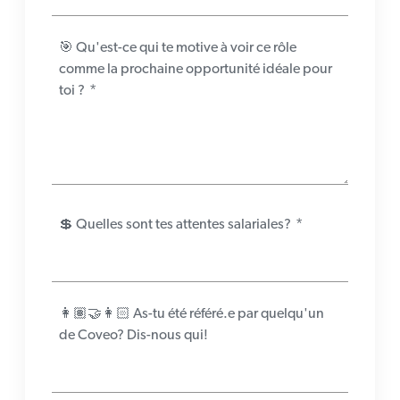
🎯 Qu'est-ce qui te motive à voir ce rôle
comme la prochaine opportunité idéale pour
toi ?
*
💲 Quelles sont tes attentes salariales?
*
👩🏽‍🤝‍👩🏻 As-tu été référé.e par quelqu'un
de Coveo? Dis-nous qui!