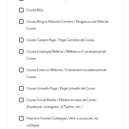
Coveo Blitz
Coveo Blog or Website Content / Blogue ou site Web de
Coveo
Coveo Careers Page / Page Carrières de Coveo
Coveo Employee Referral / Référence d'un employé de
Coveo
Coveo Event or Webinar / Événement ou webinaire de
Coveo
Coveo LinkedIn Page / Page LinkedIn de Coveo
Coveo Social Media / Médias sociaux de Coveo
(Facebook, Instagram, X/Twitter, etc.)
Friend or Former Colleague / Ami.e ou ancien.ne
collègue