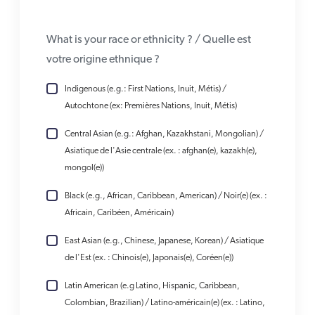
What is your race or ethnicity ? / Quelle est
votre origine ethnique ?
Indigenous (e.g.: First Nations, Inuit, Métis) /
Autochtone (ex: Premières Nations, Inuit, Métis)
Central Asian (e.g.: Afghan, Kazakhstani, Mongolian) /
Asiatique de l'Asie centrale (ex. : afghan(e), kazakh(e),
mongol(e))
Black (e.g., African, Caribbean, American) / Noir(e) (ex. :
Africain, Caribéen, Américain)
East Asian (e.g., Chinese, Japanese, Korean) / Asiatique
de l'Est (ex. : Chinois(e), Japonais(e), Coréen(e))
Latin American (e.g Latino, Hispanic, Caribbean,
Colombian, Brazilian) / Latino-américain(e) (ex. : Latino,