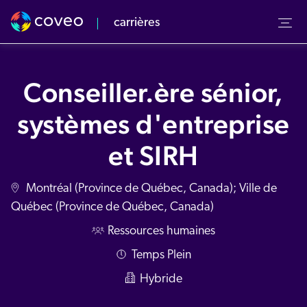
carrières
Notre culture
Notre équipe
Conseiller.ère sénior,
s valeurs
rvol
systèmes d'entreprise
énements à venir
quipe Commerciale
et SIRH
v Center
Montréal (Province de Québec, Canada); Ville de
Québec (Province de Québec, Canada)
Ressources humaines
Temps Plein
Hybride