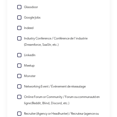
Glassdoor
Google Jobs
Indeed
Industry Conference / Conférence de l'industrie
(Dreamforce, SaaStr, etc.)
LinkedIn
Meetup
Monster
Networking Event / Événement de réseautage
Online Forum or Community / Forum ou communauté en
ligne (Reddit, Blind, Discord, etc.)
Recruiter (Agency or Headhunter) / Recruteur (agence ou