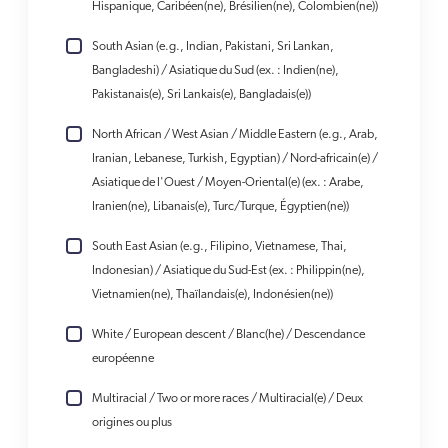
Hispanique, Caribéen(ne), Brésilien(ne), Colombien(ne))
South Asian (e.g., Indian, Pakistani, Sri Lankan,
Bangladeshi) / Asiatique du Sud (ex. : Indien(ne),
Pakistanais(e), Sri Lankais(e), Bangladais(e))
North African / West Asian / Middle Eastern (e.g., Arab,
Iranian, Lebanese, Turkish, Egyptian) / Nord-africain(e) /
Asiatique de l'Ouest / Moyen-Oriental(e) (ex. : Arabe,
Iranien(ne), Libanais(e), Turc/Turque, Égyptien(ne))
South East Asian (e.g., Filipino, Vietnamese, Thai,
Indonesian) / Asiatique du Sud-Est (ex. : Philippin(ne),
Vietnamien(ne), Thaïlandais(e), Indonésien(ne))
White / European descent / Blanc(he) / Descendance
européenne
Multiracial / Two or more races / Multiracial(e) / Deux
origines ou plus