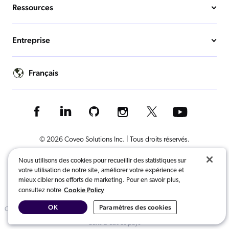
Ressources
Entreprise
Français
© 2026 Coveo Solutions Inc. | Tous droits réservés.
Nous utilisons des cookies pour recueillir des statistiques sur
Conditions d’utilisation
Politique de confidentialité
votre utilisation de notre site, améliorer votre expérience et
mieux cibler nos efforts de marketing. Pour en savoir plus,
Gestion des cookies
Legal
Préférences de confidentialité
Cookie Policy
consultez notre
OK
Paramètres des cookies
COVEO, enregistrée auprès du bureau des brevets et des marques des É.U. et
dans d'autres pays