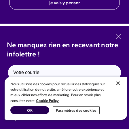
Je vais y penser
Inscrivez-vous à notre infolettre
Ne manquez rien en recevant notre
infolettre !
Je m'abonne
Oui! Je voudrais recevoir des communications à propos des ressources
Nous utilisons des cookies pour recueillir des statistiques sur
Je m'abonne
éducatives, nouvelles, événements et services de Coveo Solutions Inc.
votre utilisation de notre site, améliorer votre expérience et
et sociétés affiliées. Je comprends que je peux me désabonner à tout
mieux cibler nos efforts de marketing. Pour en savoir plus,
moment.
Cookie Policy
consultez notre
Oui! Je voudrais recevoir des communications à propos des
ressources éducatives, nouvelles, événements et services de
OK
Paramètres des cookies
Coveo Solutions Inc. et sociétés affiliées. Je comprends que je
English
peux me désabonner à tout moment.