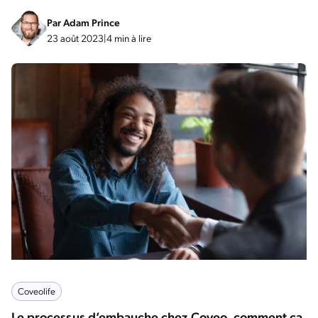
Par
Adam Prince
23 août 2023
|
4 min à lire
Coveolife
Le processus d’embauche chez Coveo, comment ça