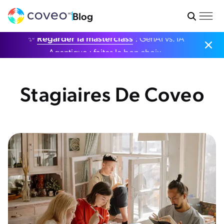
Blog
✨
Regarder la masterclass
: GenAI vs. IA
Agentique : faites le bon choix.
Stagiaires De Coveo