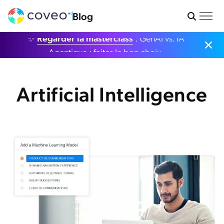
Blog
✨
Regarder la masterclass
: GenAI vs. IA
Agentique : faites le bon choix.
Artificial Intelligence