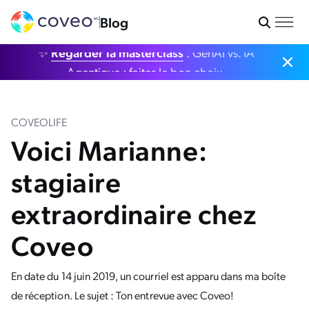
Blog
✨
Regarder la masterclass
: GenAI vs. IA
Agentique : faites le bon choix.
COVEOLIFE
Voici Marianne:
stagiaire
extraordinaire chez
Coveo
En date du 14 juin 2019, un courriel est apparu dans ma boîte
de réception. Le sujet : Ton entrevue avec Coveo!