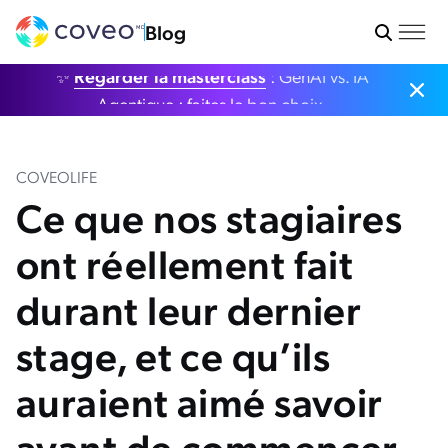
Blog
✨
Regarder la masterclass
: GenAI vs. IA
Agentique : faites le bon choix.
COVEOLIFE
Ce que nos stagiaires
ont réellement fait
durant leur dernier
stage, et ce qu’ils
auraient aimé savoir
avant de commencer