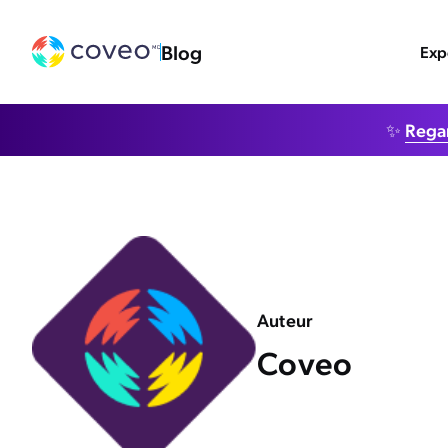
Blog
Exp
✨
Regar
Auteur
Coveo