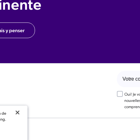
inente
ais y penser
Oui! Je 
nouvelles
comprend
n de
ing.