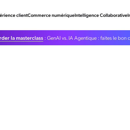
érience client
Commerce numérique
Intelligence Collaborative
I
der la masterclass
: GenAI vs. IA Agentique : faites le bon 