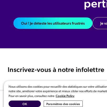
pert
Oui ! Je déteste les utilisateurs frustrés
Je v
Inscrivez-vous à notre infolettre
Nous utilisons des cookies pour recueillir des statistiques sur votre utilisatio
notre site, améliorer votre expérience et mieux cibler nos efforts de market
Cookie Policy
Pour en savoir plus, consultez notre
English
Coveo.com
OK
Paramètres des cookies