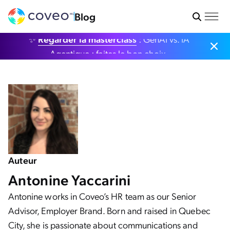
Blog
✨
Regarder la masterclass
: GenAI vs. IA
Agentique : faites le bon choix.
Auteur
Antonine Yaccarini
Antonine works in Coveo’s HR team as our Senior
Advisor, Employer Brand. Born and raised in Quebec
City, she is passionate about communications and